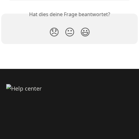
Hat dies deine Frage beantwortet?
😞
😐
😃