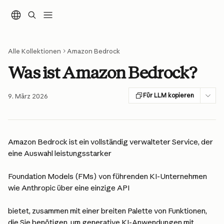
Zum Hauptinhalt springen
Alle Kollektionen
Amazon Bedrock
Was ist Amazon Bedrock?
Für LLM kopieren
9. März 2026
Amazon Bedrock ist ein vollständig verwalteter Service, der 
eine Auswahl leistungsstarker
Foundation Models (FMs) von führenden KI-Unternehmen 
wie Anthropic über eine einzige API
bietet, zusammen mit einer breiten Palette von Funktionen, 
die Sie benötigen, um generative KI-Anwendungen mit