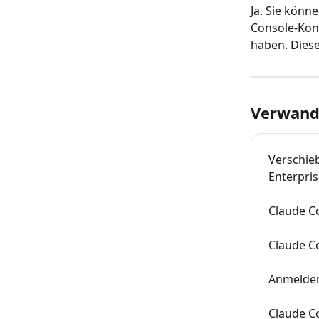
Ja. Sie könn
Console-Kont
haben. Dies
Verwandt
Verschieb
Enterpri
Claude C
Claude C
Anmelden
Claude C