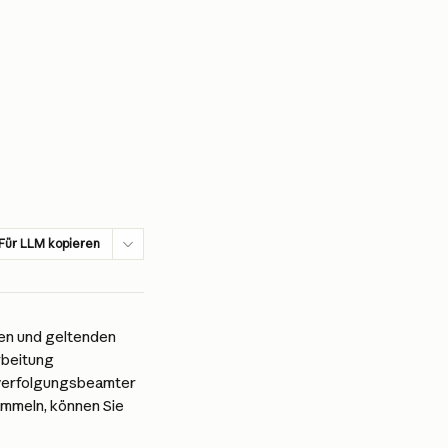
Für LLM kopieren
en und geltenden 
rbeitung 
fverfolgungsbeamter 
ammeln, können Sie 