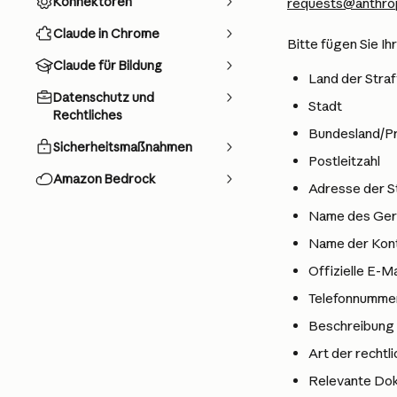
Konnektoren
requests@anthro
Claude in Chrome
Bitte fügen Sie Ih
Claude für Bildung
Land der Stra
Datenschutz und
Stadt
Rechtliches
Bundesland/Pr
Sicherheitsmaßnahmen
Postleitzahl
Amazon Bedrock
Adresse der S
Name des Ger
Name der Konta
Offizielle E-
Telefonnumme
Beschreibung 
Art der rechtl
Relevante Dok