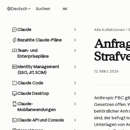
Zum Hauptinhalt springen
Suchen
Deutsch
⌘
K
Claude
Alle Kollektionen
Anfra
Bezahlte Claude-Pläne
Team- und
Strafv
Enterprisepläne
Identity Management
12. März 2026
(SSO, JIT, SCIM)
Claude Code
Claude Desktop
Anthropic PBC gi
Claude-
Gesetzen offen. W
Mobilanwendungen
behördlicher Anfr
sind, der befugt i
Claude API und Console
Unterlagen von Ant