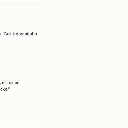
in Geistersymbol in 
 mit einem 
cke."