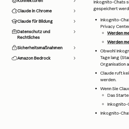
Konnektoren
Inkognito-Chats si
gespeichert werde
Claude in Chrome
Inkognito-Chat
Claude für Bildung
Privacy Center
Datenschutz und
Werden mei
Rechtliches
Werden mei
Sicherheitsmaßnahmen
Obwohl Inkogn
Tage lang (Sta
Amazon Bedrock
Organisation a
Claude ruft ke
werden.
Wenn Sie Clau
Das Starte
Inkognito-
Inkognito-Chats