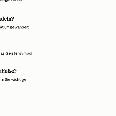
ndeln?
Chat umgewandelt 
Das Geistersymbol 
hließe?
n Sie wichtige 