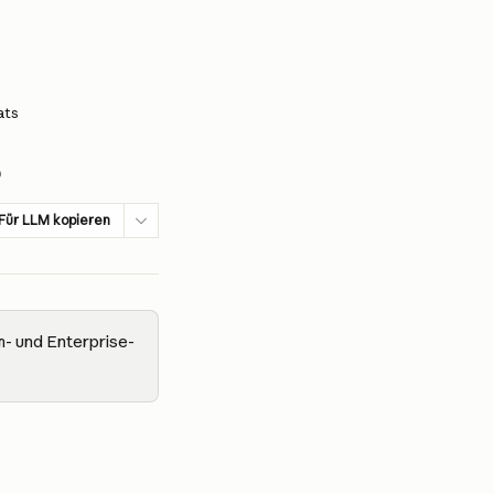
ats
Für LLM kopieren
m- und Enterprise-