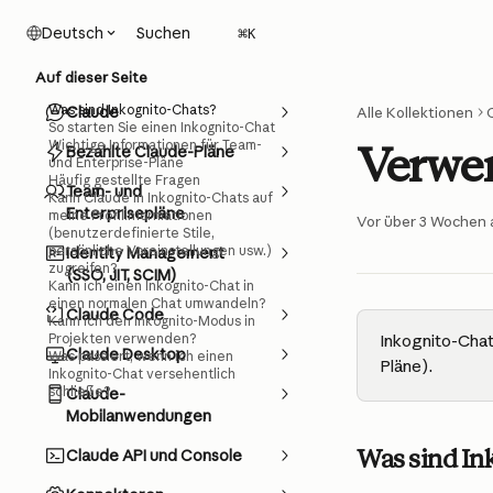
Zum Hauptinhalt springen
Suchen
Deutsch
⌘
K
Auf dieser Seite
Was sind Inkognito-Chats?
Claude
Alle Kollektionen
So starten Sie einen Inkognito-Chat
Wichtige Informationen für Team-
Verwen
Bezahlte Claude-Pläne
und Enterprise-Pläne
Häufig gestellte Fragen
Team- und
Kann Claude in Inkognito-Chats auf
Enterprisepläne
meine Profilinformationen
Vor über 3 Wochen a
(benutzerdefinierte Stile,
persönliche Voreinstellungen usw.)
Identity Management
zugreifen?
(SSO, JIT, SCIM)
Kann ich einen Inkognito-Chat in
einen normalen Chat umwandeln?
Claude Code
Kann ich den Inkognito-Modus in
Projekten verwenden?
Inkognito-Chat
Claude Desktop
Was passiert, wenn ich einen
Pläne).
Inkognito-Chat versehentlich
schließe?
Claude-
Mobilanwendungen
Was sind In
Claude API und Console