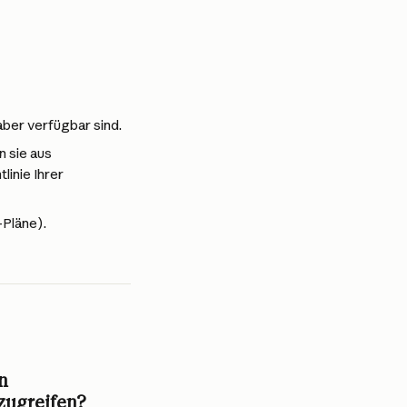
aber verfügbar sind.
 sie aus 
inie Ihrer 
-Pläne).
n 
 zugreifen?