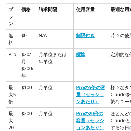
プ
価格
請求間隔
使用容量
最適な用
ラ
ン
無
$0
N/A
制限付き
時々の使
料
Pro
$20/
月単位または
標準
定期的な
月
年単位
$200/
年
最
$100
月単位
Proの5倍の容
様々なタ
大5
量（セッショ
Claud
倍
ンあたり）
繁なユー
最
$200
月単位
Proの20倍の
ほとんど
大
容量（セッシ
Claud
20
ョンあたり）
する毎日