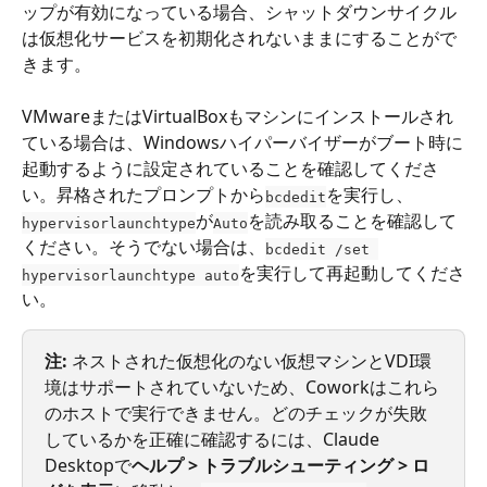
ップが有効になっている場合、シャットダウンサイクル
は仮想化サービスを初期化されないままにすることがで
きます。
VMwareまたはVirtualBoxもマシンにインストールされ
ている場合は、Windowsハイパーバイザーがブート時に
起動するように設定されていることを確認してくださ
い。昇格されたプロンプトから
を実行し、
bcdedit
が
を読み取ることを確認して
hypervisorlaunchtype
Auto
ください。そうでない場合は、
bcdedit /set 
を実行して再起動してくださ
hypervisorlaunchtype auto
い。
注:
 ネストされた仮想化のない仮想マシンとVDI環
境はサポートされていないため、Coworkはこれら
のホストで実行できません。どのチェックが失敗
しているかを正確に確認するには、Claude 
Desktopで
ヘルプ > トラブルシューティング > ロ