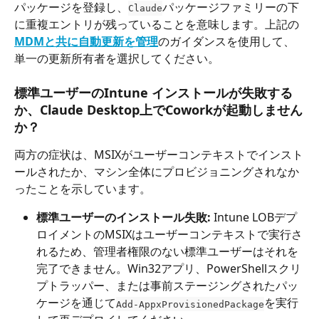
パッケージを登録し、
パッケージファミリーの下
Claude
に重複エントリが残っていることを意味します。上記の
MDMと共に自動更新を管理
のガイダンスを使用して、
単一の更新所有者を選択してください。
標準ユーザーのIntune インストールが失敗する
か、Claude Desktop上でCoworkが起動しません
か？
両方の症状は、MSIXがユーザーコンテキストでインスト
ールされたか、マシン全体にプロビジョニングされなか
ったことを示しています。
標準ユーザーのインストール失敗:
 Intune LOBデプ
ロイメントのMSIXはユーザーコンテキストで実行さ
れるため、管理者権限のない標準ユーザーはそれを
完了できません。Win32アプリ、PowerShellスクリ
プトラッパー、または事前ステージングされたパッ
ケージを通じて
を実行
Add-AppxProvisionedPackage