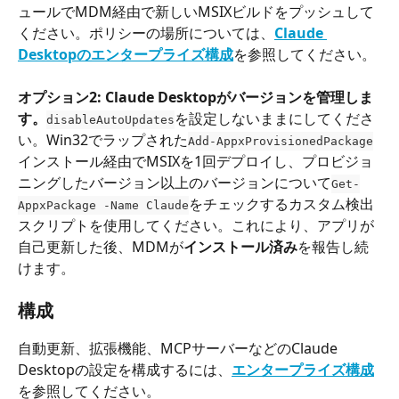
ュールでMDM経由で新しいMSIXビルドをプッシュして
ください。ポリシーの場所については、
Claude 
Desktopのエンタープライズ構成
を参照してください。
オプション2: Claude Desktopがバージョンを管理しま
す。
を設定しないままにしてくださ
disableAutoUpdates
い。Win32でラップされた
Add-AppxProvisionedPackage
インストール経由でMSIXを1回デプロイし、プロビジョ
ニングしたバージョン以上のバージョンについて
Get-
をチェックするカスタム検出
AppxPackage -Name Claude
スクリプトを使用してください。これにより、アプリが
自己更新した後、MDMが
インストール済み
を報告し続
けます。
構成
自動更新、拡張機能、MCPサーバーなどのClaude 
Desktopの設定を構成するには、
エンタープライズ構成
を参照してください。