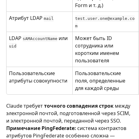
Form и т. д.)
Атрибут LDAP 
mail
test.user.one@example.co
m
LDAP 
 или 
Может быть ID 
sAMAccountName
сотрудника или 
uid
коротким именем 
пользователя
Пользовательские 
Пользовательские 
атрибуты совокупности
поля, определенные 
для каждой среды
Claude требует 
точного совпадения строк
 между 
электронной почтой, подготовленной через SCIM, 
и электронной почтой, переданной через SSO.
Примечание PingFederate:
 система контрактов 
атрибутов PingFederate особенно сложна — 