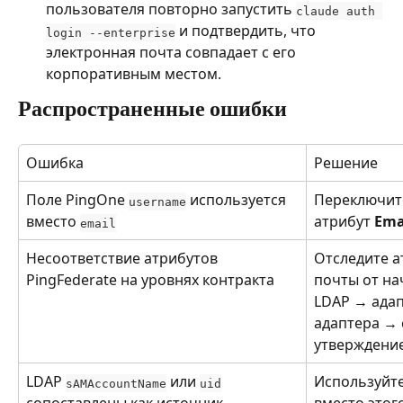
пользователя повторно запустить 
claude auth 
 и подтвердить, что 
login --enterprise
электронная почта совпадает с его 
корпоративным местом.
Распространенные ошибки
Ошибка
Решение
Поле PingOne 
 используется 
Переключите
username
вместо 
атрибут 
Ema
email
Несоответствие атрибутов 
Отследите а
PingFederate на уровнях контракта
почты от на
LDAP → адап
адаптера → 
утверждение
LDAP 
 или 
Используйте
sAMAccountName
uid