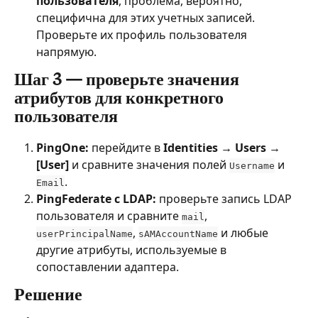
пользователя
, проблема, вероятно, 
специфична для этих учетных записей. 
Проверьте их профиль пользователя 
напрямую.
Шаг 3 — проверьте значения 
атрибутов для конкретного 
пользователя
PingOne:
 перейдите в 
Identities → Users → 
[User]
 и сравните значения полей 
 и 
Username
.
Email
PingFederate с LDAP:
 проверьте запись LDAP 
пользователя и сравните 
, 
mail
, 
 и любые 
userPrincipalName
sAMAccountName
другие атрибуты, используемые в 
сопоставлении адаптера.
Решение