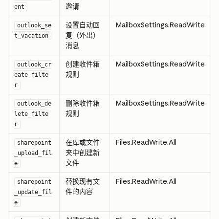
邀请
ent
设置自动回
MailboxSettings.ReadWrite
outlook_se
复（外出）
t_vacation
消息
创建收件箱
MailboxSettings.ReadWrite
outlook_cr
规则
eate_filte
r
删除收件箱
MailboxSettings.ReadWrite
outlook_de
规则
lete_filte
r
在库或文件
Files.ReadWrite.All
sharepoint
夹中创建新
_upload_fil
文件
e
替换现有文
Files.ReadWrite.All
sharepoint
件的内容
_update_fil
e