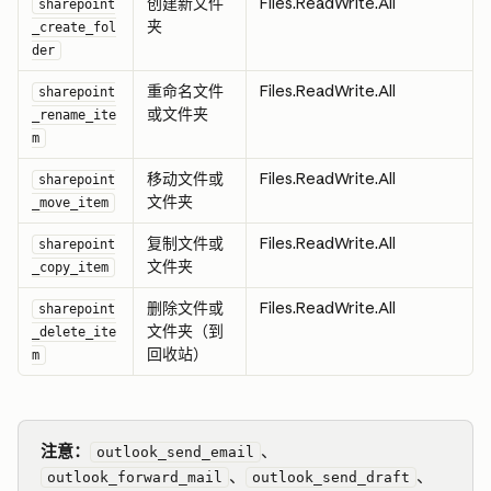
创建新文件
Files.ReadWrite.All
sharepoint
夹
_create_fol
der
重命名文件
Files.ReadWrite.All
sharepoint
或文件夹
_rename_ite
m
移动文件或
Files.ReadWrite.All
sharepoint
文件夹
_move_item
复制文件或
Files.ReadWrite.All
sharepoint
文件夹
_copy_item
删除文件或
Files.ReadWrite.All
sharepoint
文件夹（到
_delete_ite
回收站）
m
注意：
、
outlook_send_email
、
、
outlook_forward_mail
outlook_send_draft