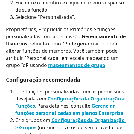
Encontre o membro e clique no menu suspenso 
de sua função.
Selecione "Personalizada".
Proprietários, Proprietários Primários e funções 
personalizadas com a permissão 
Gerenciamento de 
Usuários
 definida como "Pode gerenciar" podem 
alterar funções de membros. Você também pode 
atribuir "Personalizada" em escala mapeando um 
grupo IdP usando 
mapeamentos de grupo
.
Configuração recomendada
Crie funções personalizadas com as permissões 
desejadas em 
Configurações da Organização > 
Funções
. Para detalhes, consulte 
Gerenciar 
funções personalizadas em planos Enterprise
.
Crie grupos em 
Configurações da Organização 
> Grupos
 (ou sincronize-os do seu provedor de 