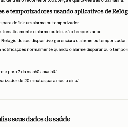
ão de treino recorrente toda terça e quinta-feira às 6 da manhã."
es e temporizadores usando aplicativos de Relóg
 para definir um alarme ou temporizador.
automaticamente o alarme ou iniciará o temporizador.
e Relógio do seu dispositivo gerenciará o alarme ou temporizador.
 notificações normalmente quando o alarme disparar ou o tempori
arme para 7 da manhã amanhã."
porizador de 20 minutos para meu treino."
lise seus dados de saúde