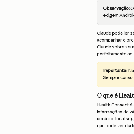
Observação:
 O
exigem Android
Claude pode ler s
acompanhar o pro
Claude sobre seus
perfeitamente ao 
Importante:
 Nã
Sempre consult
O que é Heal
Health Connect é 
informações de vá
um único local se
que pode ver dado