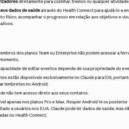
rizadores
 diretamente para cozinhar, treinos ou qualquer atividade
 seus dados de saúde
 através do Health Connect para ajudá-lo a e
o físico, acompanhar o progresso em relação aos objetivos e visu
ativos.
embros dos planos Team ou Enterprise não podem acessar a ferr
o momento.
capacidade de editar eventos depende de sua propriedade do eve
stes estão disponíveis exclusivamente no Claude para iOS, portan
iar lembretes no Android.
ude não tem acesso direto aos seus contatos.
ível apenas nos planos Pro e Max. Requer Android 14 ou posterior 
itado a usuários nos EUA. Claude pode ler dados de saúde, mas n
adas no Health Connect.