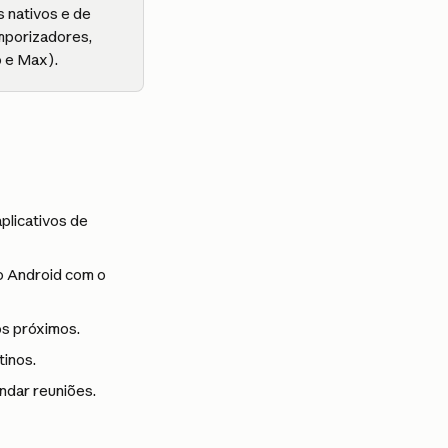
 nativos e de 
emporizadores, 
o e Max).
plicativos de 
o Android com o 
os próximos.
tinos.
endar reuniões.