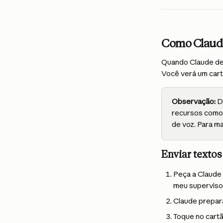
Como Claude
Quando Claude det
Você verá um cart
Observação:
 D
recursos como 
de voz. Para ma
Enviar texto
Peça a Claude 
meu supervisor
Claude prepara
Toque no cartã