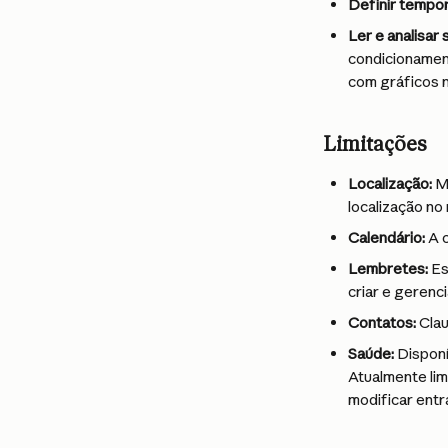
Definir tempo
Ler e analisar
condicionament
com gráficos n
Limitações
Localização:
 M
localização n
Calendário:
 A 
Lembretes:
 E
criar e gerenc
Contatos:
 Cla
Saúde:
 Dispon
Atualmente lim
modificar entr