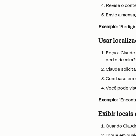
Revise o conte
Envie a mensa
Exemplo:
 "Redigi
Usar localiza
Peça a Claude
perto de mim?
Claude solicit
Com base em s
Você pode visu
Exemplo:
 "Encont
Exibir locai
Quando Claude 
Toque em qualq