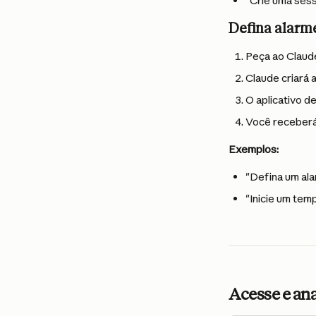
"Crie uma sess
Defina alarm
Peça ao Claude
Claude criará 
O aplicativo d
Você receberá
Exemplos:
"Defina um al
"Inicie um tem
Acesse e ana