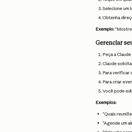
Selecione um l
Obtenha direç
Exemplo:
 "Mostre
Gerenciar se
Peça a Claude 
Claude solicit
Para verificar 
Para criar eve
Você pode edit
Exemplos:
"Quais reuniõ
"Agende um alm