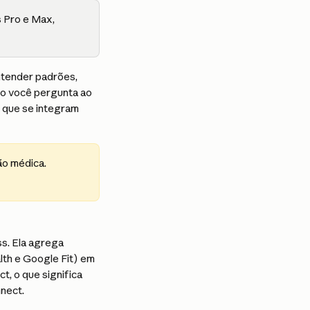
 Pro e Max, 
ntender padrões, 
o você pergunta ao 
 que se integram 
o médica. 
s. Ela agrega 
lth e Google Fit) em 
, o que significa 
nect.