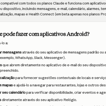
 compatível com todos os planos Claude e funciona com aplicativos
u dispositivo, incluindo mensagens, e-mail, calendário, alarmes, t
calização, mapas e Health Connect (em beta apenas nos planos Pr
e pode fazer com aplicativos Android?
lo a:
iar mensagens
 através do seu aplicativo de mensagens padrão ou a
r exemplo, WhatsApp, Slack, Messenger).
ls
 que abrem diretamente no aplicativo de e-mail do seu dispositiv
preenchido.
calização
 para fornecer sugestões contextuais de locais e serviç
em mapas
 e ajudá-lo a navegar para restaurantes, lojas e outros des
r seu calendário
 para verificar disponibilidade, criar eventos e ag
s
 diretamente através do seu aplicativo Relógio.