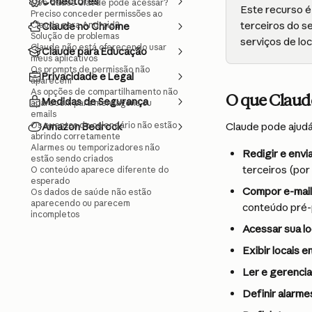
Conectores
Que dados Claude pode acessar?
Este recurso é
Preciso conceder permissões ao
terceiros do se
Claude para Android?
Claude no Chrome
Solução de problemas
serviços de lo
Claude não está oferecendo usar
Claude para Educação
meus aplicativos
Os prompts de permissão não
Privacidade e Legal
aparecem
As opções de compartilhamento não
O que Claud
Medidas de Segurança
aparecem para mensagens ou
emails
Os eventos do calendário não estão
Claude pode ajudá-
Amazon Bedrock
abrindo corretamente
Alarmes ou temporizadores não
Redigir e env
estão sendo criados
terceiros (po
O conteúdo aparece diferente do
esperado
Compor e-mai
Os dados de saúde não estão
aparecendo ou parecem
conteúdo pré-
incompletos
Acessar sua lo
Exibir locais 
Ler e gerencia
Definir alarme