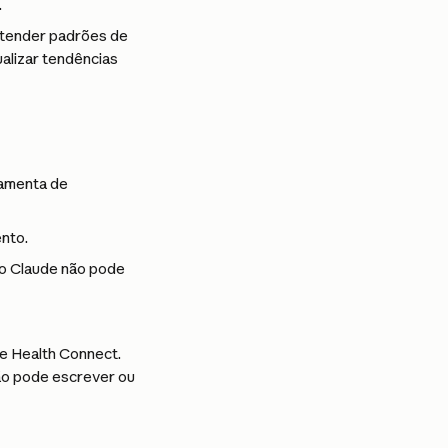
.
ntender padrões de 
alizar tendências 
amenta de 
nto.
to Claude não pode 
e Health Connect. 
ão pode escrever ou 