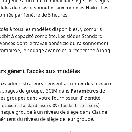
 l'agence à un coût minimal par siège. Les sièges 
èles de classe Sonnet et aux modèles Haiku. Les 
afonnée par fenêtre de 5 heures.
ccès à tous les modèles disponibles, y compris 
débit à capacité complète. Les sièges Standard 
avancés dont le travail bénéficie du raisonnement 
omplexe, le codage avancé et la recherche à long 
s gèrent l'accès aux modèles
Les administrateurs peuvent attribuer des niveaux 
 mappages de groupes SCIM dans 
Paramètres de 
des groupes dans votre fournisseur d'identité 
 
 et 
), 
claude-standard-users
claude-lite-users
chaque groupe à un niveau de siège dans Claude 
héritent du niveau de siège de leur groupe.