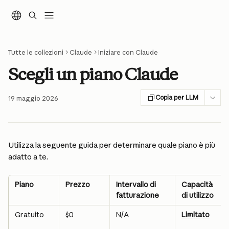
Vai al contenuto principale
Tutte le collezioni
Claude
Iniziare con Claude
Scegli un piano Claude
Copia per LLM
19 maggio 2026
Utilizza la seguente guida per determinare quale piano è più 
adatto a te.
Piano
Prezzo
Intervallo di 
Capacità 
fatturazione
di utilizzo
Gratuito
$0
N/A
Limitato