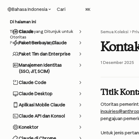
Lewati ke konten utama
Cari
Bahasa Indonesia
⌘
K
Di halaman ini
Titik Kontak yang Ditunjuk untuk
Claude
Semua Koleksi
Pri
Otoritas
Kontak
Pelaporan Konten Ilegal
Paket Berbayar Claude
Paket Tim dan Enterprise
1 Desember 2025
Manajemen Identitas
(SSO, JIT, SCIM)
Claude Code
Titik Kont
Claude Desktop
Otoritas pemerint
Aplikasi Mobile Claude
inquiries@anthro
Claude API dan Konsol
pengajuan pemeri
Konektor
Untuk jenis perta
Claude di Chrome