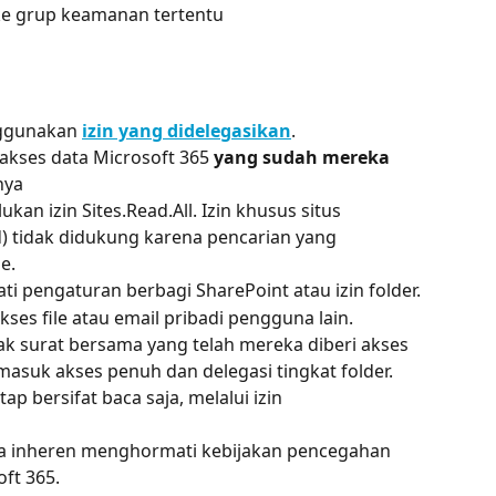
 ke grup keamanan tertentu
ggunakan 
izin yang didelegasikan
.
kses data Microsoft 365 
yang sudah mereka 
nya
an izin Sites.Read.All. Izin khusus situs 
) tidak didukung karena pencarian yang 
e.
i pengaturan berbagi SharePoint atau izin folder.
es file atau email pribadi pengguna lain. 
k surat bersama yang telah mereka diberi akses 
rmasuk akses penuh dan delegasi tingkat folder. 
p bersifat baca saja, melalui izin 
ara inheren menghormati kebijakan pencegahan 
ft 365.