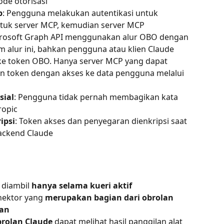
de otorisasi
p
: Pengguna melakukan autentikasi untuk 
tuk server MCP, kemudian server MCP 
rosoft Graph API menggunakan alur OBO dengan 
am alur ini, bahkan pengguna atau klien Claude 
 ke token OBO. Hanya server MCP yang dapat 
token dengan akses ke data pengguna melalui 
sial
: Pengguna tidak pernah membagikan kata 
ropic
ipsi
: Token akses dan penyegaran dienkripsi saat 
ackend Claude
diambil 
hanya selama kueri aktif
nektor yang 
merupakan bagian dari obrolan 
kan
rolan Claude
 dapat melihat hasil panggilan alat 