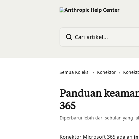
Lewati ke konten utama
Cari artikel...
Semua Koleksi
Konektor
Konekt
Panduan keamana
365
Diperbarui lebih dari sebulan yang la
Konektor Microsoft 365 adalah 
in