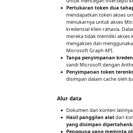
untuk mencegah intersepsi ko
Pertukaran token dua taha
mendapatkan token akses un
menukarnya untuk akses Mic
kredensial klien rahasia. Dal
mereka tidak memiliki akses
mengakses dan menggunakan 
Microsoft Graph API.
Tanpa penyimpanan kreden
sandi Microsoft dengan Anth
Penyimpanan token terenkr
disimpan dalam cache oleh b
Alur data
Dokumen dan konten lainnya 
Hasil panggilan alat
 dari ko
yang disimpan dipertahan
Pengguna yang meminta ob