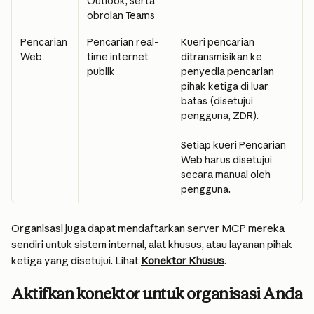
Outlook, serta 
obrolan Teams
Pencarian 
Pencarian real-
Kueri pencarian 
Web
time internet 
ditransmisikan ke 
publik
penyedia pencarian 
pihak ketiga di luar 
batas (disetujui 
pengguna, ZDR).
Setiap kueri Pencarian 
Web harus disetujui 
secara manual oleh 
pengguna.
Organisasi juga dapat mendaftarkan server MCP mereka 
sendiri untuk sistem internal, alat khusus, atau layanan pihak 
ketiga yang disetujui. Lihat 
Konektor Khusus
.
Aktifkan konektor untuk organisasi Anda